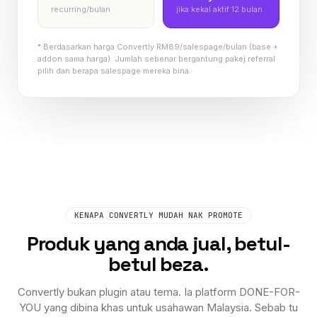
recurring/bulan
jika kekal aktif 12 bulan
* Berdasarkan harga Convertly RM
89
/salespage/bulan (base +
addon sama harga). Jumlah sebenar bergantung pakej referral
pilih dan berapa salespage mereka bina.
KENAPA CONVERTLY MUDAH NAK PROMOTE
Produk yang anda jual, betul-
betul beza.
Convertly bukan plugin atau tema. Ia platform DONE-FOR-
YOU yang dibina khas untuk usahawan Malaysia. Sebab tu