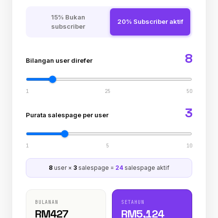
15% Bukan
20% Subscriber aktif
subscriber
8
Bilangan user direfer
1
25
50
3
Purata salespage per user
1
5
10
8
user ×
3
salespage =
24
salespage aktif
BULANAN
SETAHUN
RM
427
RM
5,124