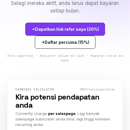
Selagi mereka aktif, anda terus dapat bayaran
setiap bulan.
Dapatkan link refer saya (20%)
Daftar percuma (15%)
Auto-approval · Register dalam 60 saat · Bayaran terus ke
bank
EARNINGS CALCULATOR
RM
89
/salespage/bulan
Kira potensi pendapatan
anda
Convertly charge
per salespage
. Lagi banyak
salespage subscriber anda bina, lagi tinggi komisen
recurring anda.